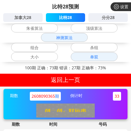
比特28预测
设置
加拿大28
比特28
分分28
朱雀算法
顶级算法
神测算法
组合
杀组
大小
单双
100期 正确：73期 错误：27期 正确率：73%
返回上一页
期数
倒计时
2608090365
期
33
6
+
7
+
5
=
18
大
双
期数
时间
号码